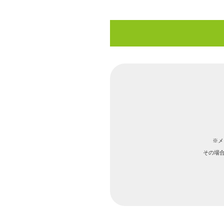
コ
ン
テ
ン
ツ
へ
ス
キ
ッ
プ
※メ
その場合